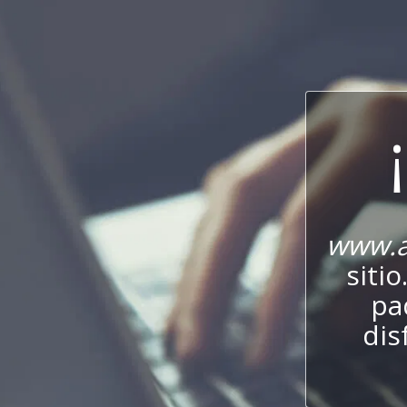
www.a
sitio
pa
dis