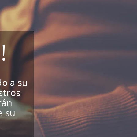
!
o a su
estros
rán
e su